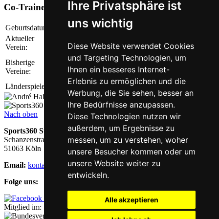
Ihre Privatsphäre ist
Co-Trainer U17 Eintracht Frankfurt
uns wichtig
Geburtsdatum:
13.08.1990
Aktueller
Co-Trainer U17 Eintracht Frankfurt
Diese Website verwendet Cookies
Verein:
und Targeting Technologien, um
KSV Urberach, G.Ober-Rroden, FC Augsburg,
Bisherige
Hamburger SV, Borussia Mönchengladbach,
Ihnen ein besseres Internet-
Vereine:
Kickers Offenbach, TuS Koblenz
Erlebnis zu ermöglichen und die
Länderspiele:
Deutschland: 1
Werbung, die Sie sehen, besser an
Ihre Bedürfnisse anzupassen.
Nach oben
Diese Technologien nutzen wir
außerdem, um Ergebnisse zu
Sports360 Stiftung
messen, um zu verstehen, woher
Schanzenstraße 25
51063 Köln
unsere Besucher kommen oder um
unsere Website weiter zu
Email:
kontakt@sports-360-stiftung.de
entwickeln.
Folge uns:
Alle akzeptieren
Mitglied im: