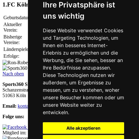
Ihre Privatsphäre ist
1.FC Köln
uns wichtig
Geburtsdatum:
12.02.1989
Aktueller
1.FC Köln
Verein:
Diese Website verwendet Cookies
Bisherige
VfB Stuttgart, Leicester City, Manchester United,
und Targeting Technologien, um
Vereine:
Hannover 96
Ihnen ein besseres Internet-
Länderspiele:
Deutschland: 6
Erlebnis zu ermöglichen und die
Erfolge:
Weltmeister, Englischer Ligapokalsieger
Werbung, die Sie sehen, besser an
Ihre Bedürfnisse anzupassen.
Nach oben
Diese Technologien nutzen wir
außerdem, um Ergebnisse zu
Sports360 Stiftung
messen, um zu verstehen, woher
Schanzenstraße 25
51063 Köln
unsere Besucher kommen oder um
unsere Website weiter zu
Email:
kontakt@sports-360-stiftung.de
entwickeln.
Folge uns:
Alle akzeptieren
Mitglied im: